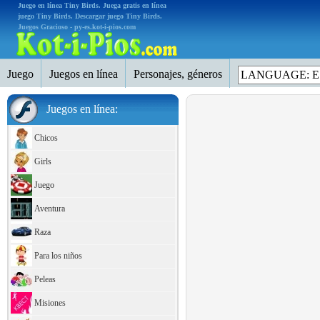
Juego en línea Tiny Birds. Juega gratis en línea
juego Tiny Birds. Descargar juego Tiny Birds.
Juegos Gracioso - py-es.kot-i-pios.com
Juego
Juegos en línea
Personajes, géneros
LANGUAGE: E
Juegos en línea:
Chicos
Girls
Juego
Aventura
Raza
Para los niños
Peleas
Misiones